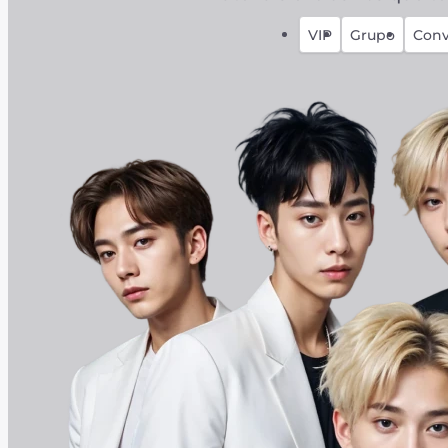
VIP
Grupo
Conv