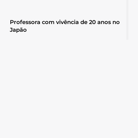
Professora com vivência de 20 anos no
Japão
Foco em conversação e imersão cultural
Recursos inovadores de aprendizado
importados do Japão