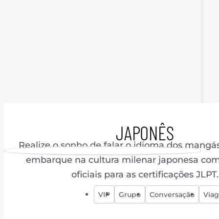
JAPONÊS
Realize o sonho de falar o idioma dos mangá
embarque na cultura milenar japonesa com
oficiais para as certificações JLPT.
VIP
Grupo
Conversação
Via