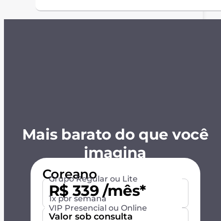
Mais barato do que você
imagina
Coreano
Grupo Regular ou Lite
R$ 339 /mês*
1x por semana
VIP Presencial ou Online
Valor sob consulta